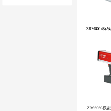
ZRM6014
ZRS6060