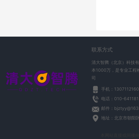
联系方式
清大智腾（北京）科技有
本1000万，是专业工
司
手机：1307112160
电话：010-641181
邮件：bjztyy@163
地址：北京市朝阳区望
本网站直接或间接向