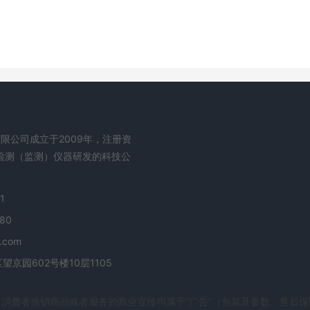
限公司成立于2009年，注册资
程检测（监测）仪器研发的科技公
1
80
.com
京园602号楼10层1105
消费者推销商品或者服务的商业宣传均属于“广告”（包装及参数、售后