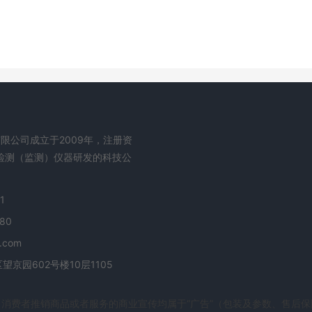
限公司成立于2009年，注册资
程检测（监测）仪器研发的科技公
1
80
.com
京园602号楼10层1105
消费者推销商品或者服务的商业宣传均属于“广告”（包装及参数、售后