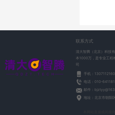
联系方式
清大智腾（北京）科技有
本1000万，是专业工
司
手机：1307112160
电话：010-641181
邮件：bjztyy@163
地址：北京市朝阳区望
本网站直接或间接向